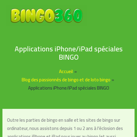
Aller
au
contenu
Applications iPhone/iPad spéciales
BINGO
Accueil
Blog des passionnés de bingo et de loto bingo
Applications iPhone/iPad spéciales BINGO
Outre les parties de bingo en salle et les sites de bingo sur
ordinateur, nous assistons depuis 1 ou 2 ans à l’éclosion des
applications iPhone et iPad pour jouer au bingo (et aussi